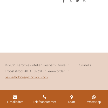
D
D
S
D
e
e
h
e
l
e
a
l
e
l
r
e
n
e
n
© 2021 Keramiek atelier Liesbeth Daale ! Cornelis
Trooststraat 48 ! 8932BR Leeuwarden !
liesbethdaale@hotmail.com
!
E-mailadres
Telefoonnummer
Kaart
WhatsApp