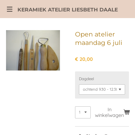
Ga
KERAMIEK ATELIER LIESBETH DAALE
direct
naar
de
Open atelier
hoofdinhoud
maandag 6 juli
€ 20,00
Dagdeel
In
winkelwagen