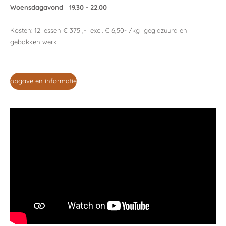
Woensdagavond 19.30 - 22.00
Kosten: 12 lessen € 375 ,- excl. € 6,50- /kg geglazuurd en
gebakken werk
opgave en informatie