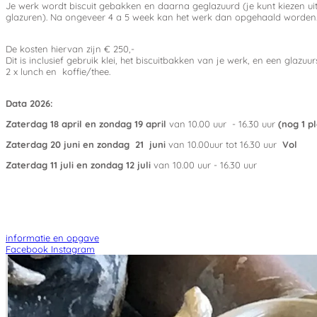
Je werk wordt biscuit gebakken en daarna geglazuurd (je kunt kiezen ui
glazuren). Na ongeveer 4 a 5 week kan het werk dan opgehaald worden
De kosten hiervan zijn € 250,-
Dit is inclusief gebruik klei, het biscuitbakken van je werk, en een gla
2 x lunch en koffie/thee.
Data 2026:
Zaterdag 18 april en zondag 19 april
van 10.00 uur - 16.30 uur
(nog 1 pl
Zaterdag 20 juni en zondag 21 juni
van 10.00uur tot 16.30 uur
Vol
Zaterdag 11 juli en zondag 12 juli
van 10.00 uur - 16.30 uur
informatie en opgave
Facebook
Instagram