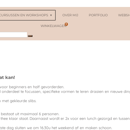
CURSUSSEN EN WORKSHOPS
OVER MIJ
PORTFOLIO
WEBS
0
WINKELWAGEN
at kan!
 voor beginners en half gevorderden.
ld onderdeel te focussen, specifieke vormen te leren draaien en nieuwe di
 met gekleurde slibs.
p bestaat uit maximaal 6 personen.
 thee klaar staat. Daarnaast wordt er 2x voor een lunch gezorgd en tussen
tste dag sluiten we om 16.30u het weekend af en maken schoon.