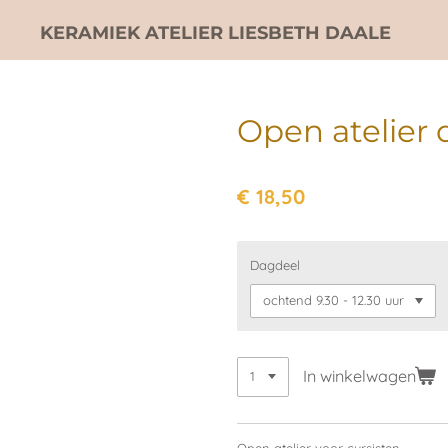
Ga
KERAMIEK ATELIER LIESBETH DAALE
direct
naar
de
hoofdinhoud
Open atelier 
€ 18,50
Dagdeel
In winkelwagen