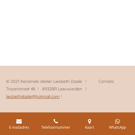
l
e
a
l
e
l
r
e
n
e
n
© 2021 Keramiek atelier Liesbeth Daale ! Cornelis
Trooststraat 48 ! 8932BR Leeuwarden !
liesbethdaale@hotmail.com
!
E-mailadres
Telefoonnummer
Kaart
WhatsApp