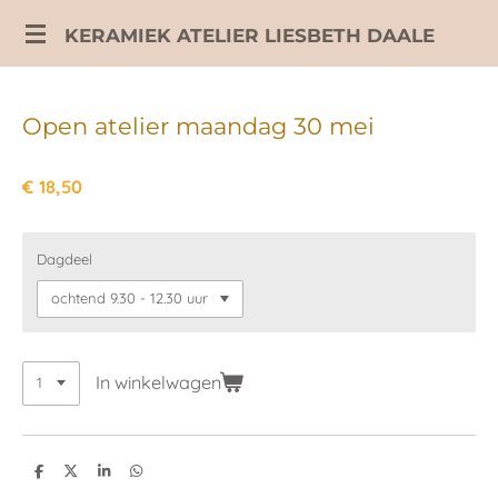
Ga
KERAMIEK ATELIER LIESBETH DAALE
direct
naar
de
Open atelier maandag 30 mei
hoofdinhoud
€ 18,50
Dagdeel
In winkelwagen
D
D
S
D
e
e
h
e