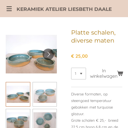
Ga
KERAMIEK ATELIER LIESBETH DAALE
direct
naar
de
Platte schalen,
hoofdinhoud
diverse maten
€ 25,00
In
winkelwagen
Diverse formaten, op
steengoed temperatuur
gebakken met turquoise
glazuur.
Grote schalen € 25,- breed
22,5 cm hoog 6,8 cm en de