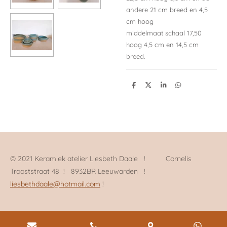
andere 21 cm breed en 4,5
cm hoog
middelmaat schaal 17,50
hoog 4,5 cm en 14,5 cm
breed.
D
D
S
D
e
e
h
e
l
e
a
l
e
l
r
e
n
e
n
© 2021 Keramiek atelier Liesbeth Daale ! Cornelis
Trooststraat 48 ! 8932BR Leeuwarden !
liesbethdaale@hotmail.com
!